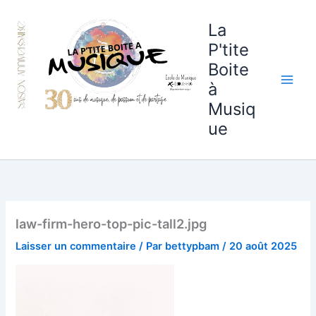
Aller
au
La
contenu
P'tite
Boite
à
Musiq
ue
law-firm-hero-top-pic-tall2.jpg
Laisser un commentaire
/ Par
bettypbam
/
20 août 2025