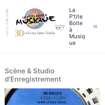
Aller
au
La
contenu
P'tite
Boite
à
Musiq
ue
Scène & Studio
d’Enregistrement