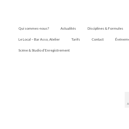
Qui sommes-nous?
Actualités
Disciplines & Formules
Le Local – Bar Asso, Atelier
Tarifs
Contact
Événemen
Scène & Studio d’Enregistrement
A