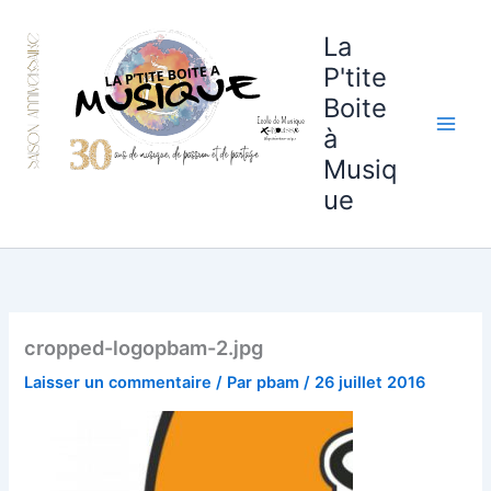
Aller
au
La
contenu
P'tite
Boite
à
Musiq
ue
cropped-logopbam-2.jpg
Laisser un commentaire
/ Par
pbam
/
26 juillet 2016