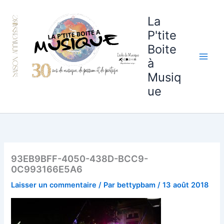
Aller
au
La
contenu
P'tite
Boite
à
Musiq
ue
93EB9BFF-4050-438D-BCC9-
0C993166E5A6
Laisser un commentaire
/ Par
bettypbam
/
13 août 2018