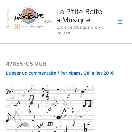
Aller
La P'tite Boite
au
contenu
à Musique
École de Musique Croix-
Rousse
47855-O5IVUH
Laisser un commentaire
/ Par
pbam
/
28 juillet 2016