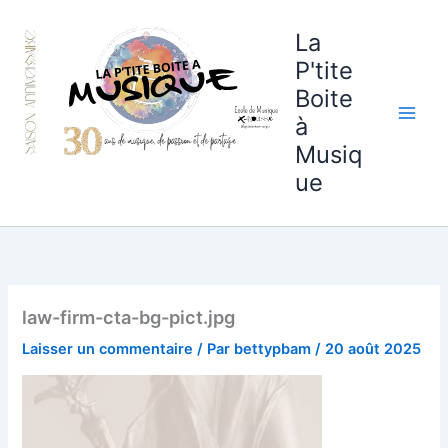
Aller
au
La
contenu
P'tite
Boite
à
Musiq
ue
law-firm-cta-bg-pict.jpg
Laisser un commentaire
/ Par
bettypbam
/
20 août 2025