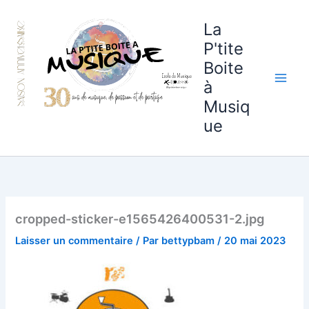
Aller
au
La
contenu
P'tite
Boite
à
Musiq
ue
cropped-sticker-e1565426400531-2.jpg
Laisser un commentaire
/ Par
bettypbam
/
20 mai 2023